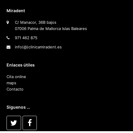
Miradent
C/ Manacor, 36B bajos
07006 Palma de Mallorca Islas Baleares
971 462 875
info(@)clinicamiradent.es
Enlaces útiles
Cita online
maps
Contacto
Síguenos …
T
F