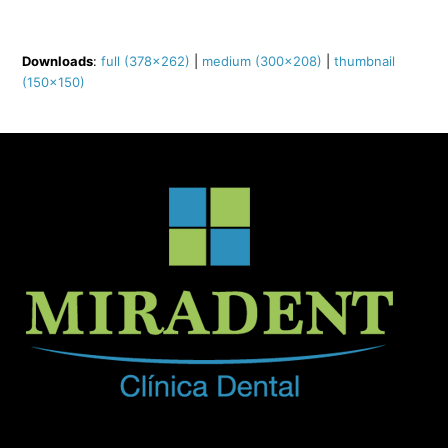
Downloads
:
full (378x262)
|
medium (300x208)
|
thumbnail
(150x150)