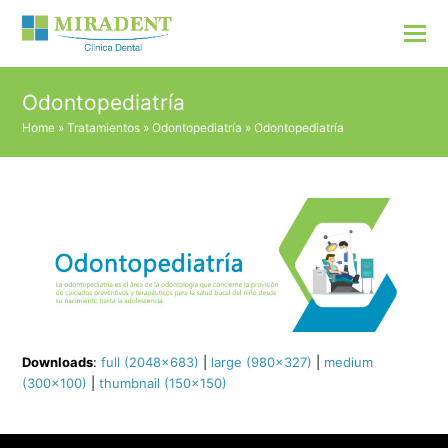
Odontopediatría
Home
»
Tratamientos
»
Odontopediatría
»
Odontopediatría
Downloads
:
full (2048x683)
|
large (980x327)
|
medium
(300x100)
|
thumbnail (150x150)